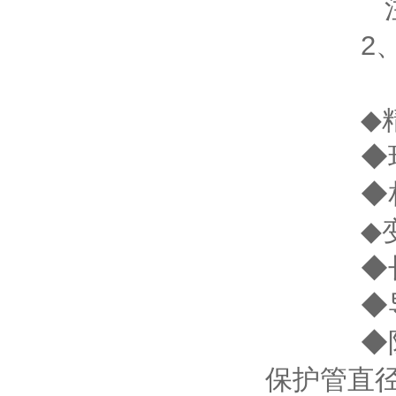
注：t
2、热电
Pt1
◆精度等级
◆环境温
◆相对湿
◆变送器负
◆长期稳
◆导线管
◆防爆等
保护管直