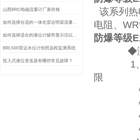
该系列热
山西BRC电磁流量计厂家价格
电阻、WR
如何选择合适的一体化雷达明渠流量计进行测量
如何选择适合的液位计罐旁显示仪以提高测量精度
防爆等级E
BRL500雷达水位计拍照远程监测系统
◆测量
投入式液位变送器有哪些常见故障？
1、热电
限
镍铬－康
镍铬－镍
铂铑10
铂铑30－