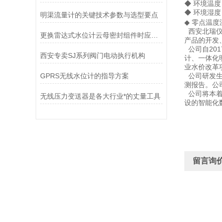
◆ 环境温度
◆ 环境湿度
明渠流量计的关键技术参数与选型要点
◆ 零点温度漂
西安北瑞仪
更换雷达式水位计云母密封组件时应注意
产品的开发
公司自20
西安专卖SJ系列阀门电动执行机构
计、一体化
业水价改革
GPRS无线水位计的指导方案
公司研发生
测报告。公司
公司将本着
无线压力变送器是各大行业*的丈量工具
设的智能化
留言询