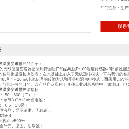
厂商性质：生产
联系
绍
线温度变送器
产品介绍：
的无线温度变送器是采用德国进口铂热电阻Pt100温度传感器和目前性
的智能化温度检测仪表；在此基础上加入了无线远传模块，可与我们的智
S485和4～20mA电流信号的传输方式和开关电源供电模式，而采用3.
到节能环保的目的。该产品广泛应用于各种工业测温系统中，如油田、电
线温度变送器
技术指标
：-50～300（℃）；
单节3.6V/13Ah锂电池；
2，0.5，1.0级；
五位液晶，显示清晰、无残留；
0%FS；
：视距 >500米；
合金外壳、坚固、耐腐蚀；