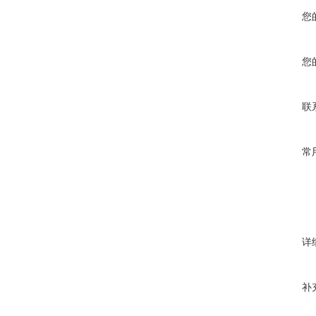
您
您
联
常
详
补