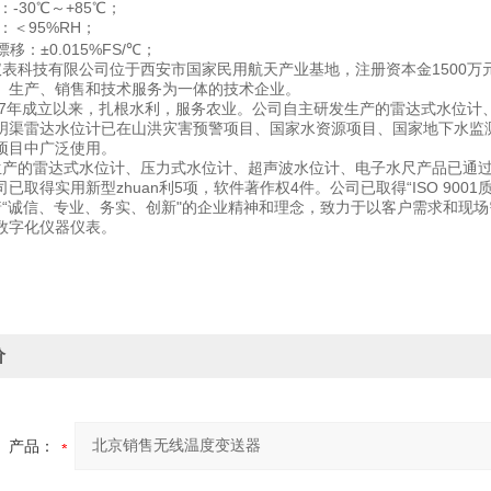
：-30℃～+85℃；
：＜95%RH；
移：±0.015%FS/℃；
表科技有限公司位于西安市国家民用航天产业基地，注册资本金1500万
、生产、销售和技术服务为一体的技术企业。
17年成立以来，扎根水利，服务农业。公司自主研发生产的雷达式水位计
明渠雷达水位计已在山洪灾害预警项目、国家水资源项目、国家地下水监
项目中广泛使用。
产的雷达式水位计、压力式水位计、超声波水位计、电子水尺产品已通过
已取得实用新型zhuan利5项，软件著作权4件。公司已取得“ISO 900
“诚信、专业、务实、创新"的企业精神和理念，致力于以客户需求和现
数字化仪器仪表。
价
产品：