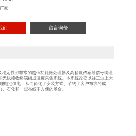
厂家
我们
留言询价
能及稳定性都非常的超低功耗微处理器及高精度传感器信号调理
能无线接收终端组成温度采集系统。本系统改变以往工业上大
6V的锂电池供电；从而简化了安装方式、节约了客户布线的成
力、石化和一些布线不方便的场合。