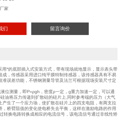
厂家
我们
留言询价
采用*的底部插入式安装方式，带有现场就地显示，显示表头带
组成，传感器采用进口纯平膜特制传感器，该传感器具有不易
校准误差功能，不锈钢测量导管及法兰可根据现场安装尺寸定
位测量，即P=ρgh，密度ρ一定，g重力加速一定，可以通
的硅油将压力传递到扩散硅的硅片上,同时参考端的压力（大气
上产生了一个应力场，使扩散在硅片上的四支电阻，有两支拉
桥，桥臂阻值的变化使电桥失去平衡，这样在激励电路的作用
经过转换电路转换成相应的电流信号，该电流信号通过非线性矫