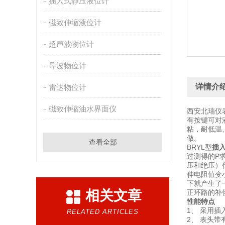
插入式静压液位计
磁致伸缩液位计
超声波物位计
导波物位计
详情介
雷达物位计
磁致伸缩油水界面仪
西安北瑞仪
有按键可对
粘，耐低温
做。
查看全部
BRYL型
插
过测得的P
压和绝压）
伸电阻值变
下就产生了
相关文章
正环路的补
性能特点
1、 采用
RELATED ARTICLES
2、 表头