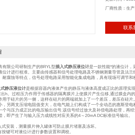
厂商性质：生产
联系
绍
表有限公司研制生产的BRYL型
插入式静压液位计
是一款性能*的液位计，
液位计进行校准。主要由传感器和信号处理电路及不锈钢测量导管及法兰
、耐腐蚀等特点，信号处理电路采用智能化集成电路，具有现场可调节和
入式静压液位计
是根据容器内液体产生的静压与液体高度成正比的原理实现液
求出h。过程压力作用于传感器的隔离膜片上使膜片产生位移,通过膜盒内
作用于硅片的另一侧，这样在硅片的两端就加上了一个差压，差压在硅片
小，另两支压缩电阻值变大，在电气能上们构成了一个全动态的惠斯登电
一个与压力成正比的电压输出信号,该信号经过放大及补偿电路处理，再
偿，即产生了与输入压力成线性对应关系的4～20mA DC标准信号输出。
插入式安装，测量膜片伸入罐体可防止膜片堵塞及冻坏。
带有按键可对液位计进行参数设置和调校。