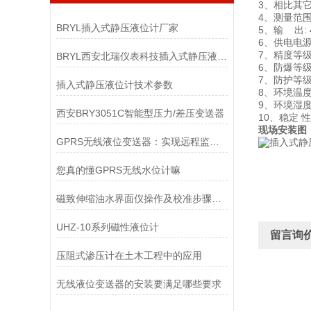
3、相比其
4、测量范围:
BRYL插入式静压液位计厂家
5、输 出: 
6、供电电源:
7、精度等级:
BRYL西安北瑞仪表科技插入式静压液位计
6、防爆等级：
7、防护等级
插入式静压液位计技术参数
8、环境温度:
9、环境湿度:
西安BRY3051C智能型压力/差压变送器
10、稳定 性
现场安装图
GPRS无线液位变送器：实现远程监测的利器
您真的懂GPRS无线水位计嘛
磁致伸缩油水界面仪操作及校准步骤说明
UHZ-10系列磁性液位计
留言询
压阻式渗压计在土木工程中的应用
无线液位变送器的安装要满足哪些要求