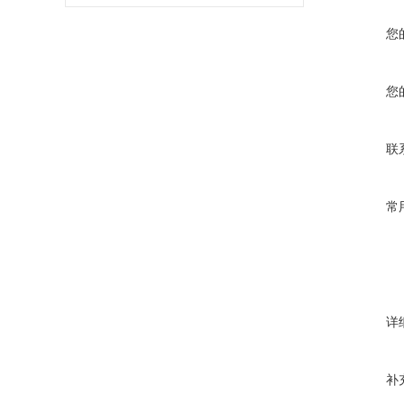
您
您
联
常
详
补