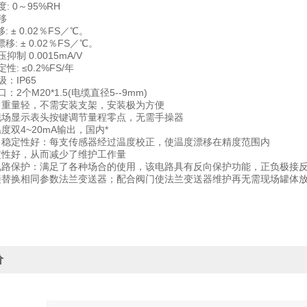
: 0～95%RH
移
± 0.02％FS／℃。
 ± 0.02％FS／℃。
抑制 0.0015mA/V
性: ≤0.2%FS/年
：IP65
：2个M20*1.5(电缆直径5--9mm)
、重量轻，不需安装支架，安装极为方便
现场显示表头按键调节量程零点，无需手操器
度双4~20mA输出，国内*
、稳定性好：每支传感器经过温度校正，使温度漂移在精度范围内
定性好，从而减少了维护工作量
电路保护：满足了各种场合的使用，该电路具有反向保护功能，正负极接
接替换相同参数法兰变送器；配合阀门使法兰变送器维护再无需现场罐体
价