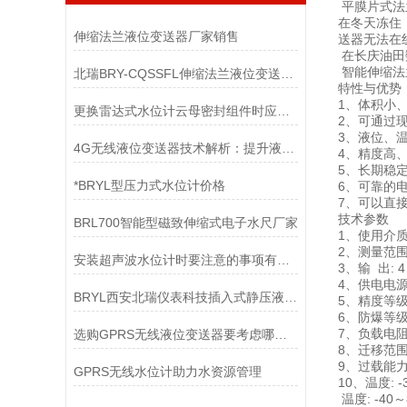
平膜片式法
在冬天冻住
伸缩法兰液位变送器厂家销售
送器无法在
在长庆油田
智能伸缩法
北瑞BRY-CQSSFL伸缩法兰液位变送器销售
特性与优势
1、体积小
更换雷达式水位计云母密封组件时应注意
2、可通过
3、液位、温
4G无线液位变送器技术解析：提升液位监测效率与可靠性
4、精度高
5、长期稳
*BRYL型压力式水位计价格
6、可靠的
7、可以直
技术参数
BRL700智能型磁致伸缩式电子水尺厂家
1、使用介质
2、测量范围:0
安装超声波水位计时要注意的事项有哪些？
3、输 出: 
4、供电电源:
BRYL西安北瑞仪表科技插入式静压液位计
5、精度等级:
6、防爆等级: 
7、负载电阻: 
选购GPRS无线液位变送器要考虑哪些因素
8、迁移范围: 
9、过载能力
GPRS无线水位计助力水资源管理
10、温度: 
温度: -40