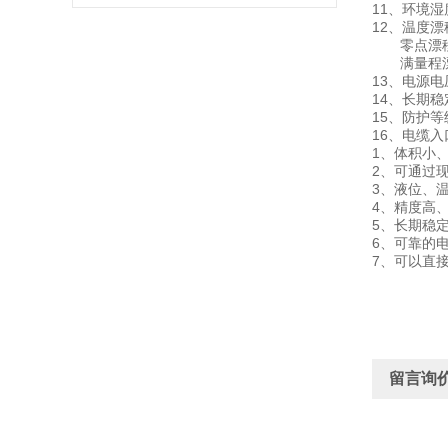
11、环境湿度
12、温度漂
零点漂移: 
满量程漂移:
13、电源电压
14、长期稳定
15、防护等级
16、电缆入口
1、体积小
2、可通过
3、液位、温
4、精度高
5、长期稳
6、可靠的
7、可以直
留言询