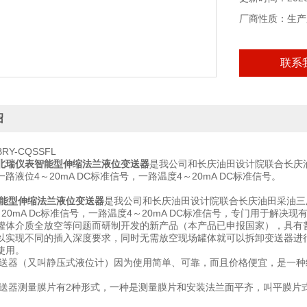
厂商性质：生产
联系
绍
Y-CQSSFL
北瑞仪表智能型伸缩法兰液位变送器
是我公司和长庆油田设计院联合长庆
路液位4～20mA DC标准信号，一路温度4～20mA DC标准信号。
能型伸缩法兰液位变送器
是我公司和长庆油田设计院联合长庆油田采油三
～20mA Dc标准信号，一路温度4～20mA DC标准信号，专门用于解
罐体介质全放空等问题而研制开发的新产品（本产品已申报国家），具有
以实现不同的插入深度要求，同时无需放空现场罐体就可以拆卸变送器进
使用。
送器（又叫静压式液位计）因为使用简单、可靠，而且价格便宜，是一种
送器测量膜片有2种形式，一种是测量膜片和安装法兰面平齐，叫平膜片