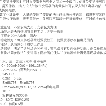
兰变送器安装时可以在变送器与容器之间加一个阀门，使液位变送器可以
，需要伴热。插入式法兰液位变送器的测量膜片可以深入到了容器内部，
线拆卸维修。
数字化建设中，大量的使用了传统的法兰静压液位变送器，都没有安装阀
兰液位变送器，既无需伴热，又可以不清罐进行拆卸维修。可以解决传统
、重量轻，不需安装支架，安装极为方便
现场显示表头按键调节量程零点，无需手操器
度双4~20mA输出，国内*
、稳定性好：每支传感器经过温度校正，使温度漂移在精度范围内
定性好，从而减少了维护工作量
电路保护：满足了各种场合的使用，该电路具有反向保护功能，正负极接
接替换相同参数法兰变送器；配合阀门使法兰变送器维护再无需现场罐体
: 水、油、含油污水等 各种液体
～200mH2O(0～1961.28kPa)
4～20mA DC（两线制HART）
 24V DC
 0.2级、0.5级
ExdIICT6、ExiaIICT6
Rmax=50×(VPS-12) Ω VPS=供电电源
10 : 1
: 标称量程的300%
-30～80℃ 精度0.2级
～85℃ 精度0.5级