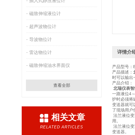
插入式静压液位计
磁致伸缩液位计
超声波物位计
导波物位计
详情介
雷达物位计
磁致伸缩油水界面仪
产品型号：BR
产品描述：
时可以输出一
产品介绍：
查看全部
北瑞仪表智
一路液位4
护时必须将
变送器就可
了现场用户
相关文章
法兰液位变
用。
法兰液位变
RELATED ARTICLES
变送器。