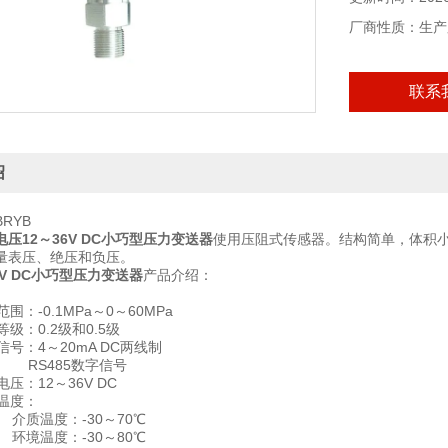
厂商性质：生产
联系
绍
RYB
电压12～36V DC小巧型压力变送器
使用压阻式传感器。结构简单，体积
量表压、绝压和负压。
6V DC小巧型压力变送器
产品介绍：
0.1MPa～0～60MPa
0.2级和0.5级
4～20mA DC两线制
85数字信号
12～36V DC
度：
：-30～70℃
：-30～80℃