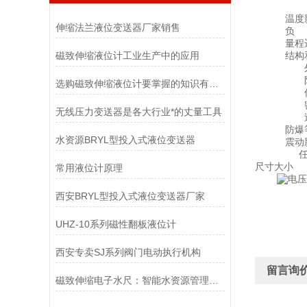
储存温度
温度影响：
伸缩法兰液位变送器厂家销售
负 载： R
量程迁移
磁致伸缩液位计工业生产中的应用
结构和
外壳：不锈
防护等级
选购磁致伸缩液位计要掌握的知识有哪些
传感器：
密封材料
无线压力变送器是各大行业*的丈量工具
过程连接件
防爆等级：
水资源BRYL型投入式液位变送器
震动影
任意轴上，
尺寸大小
常用液位计原理
西安BRYL型投入式液位变送器厂家
UHZ-10系列磁性翻板液位计
西安专卖SJ系列阀门电动执行机构
留言询
磁致伸缩电子水尺：智能水资源管理的创新工具