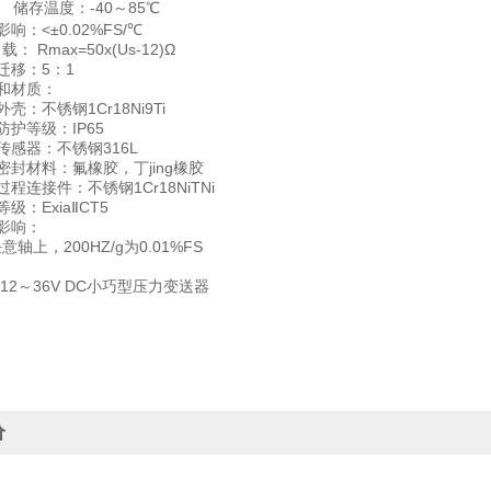
：-40～85℃
<±0.02%FS/℃
max=50x(Us-12)Ω
：5：1
材质：
钢1Cr18Ni9Ti
：IP65
不锈钢316L
：氟橡胶，丁jing橡胶
：不锈钢1Cr18NiTNi
ExiaⅡCT5
响：
200HZ/g为0.01%FS
价