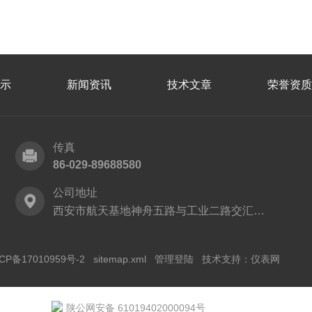
示
新闻资讯
技术文章
荣誉资质
传真
86-029-89688580
公司地址
西安市航天基地神舟五路与工业二路交汇处西安建工科技创业基地
CP备17010959号-2
sitemap.xml
管理登陆
技术支持：
仪表网
陕公网安备 61019402000094号