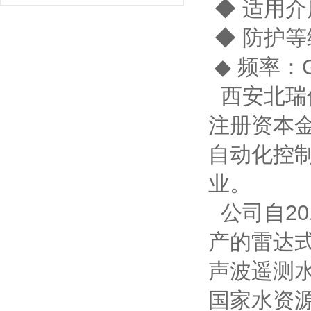
◆ 适用
◆ 防护等级
◆ 频率：G
西安北瑞
注册资本金
自动化控
业。
公司自2
产的雷达
声波遥测
国家水资