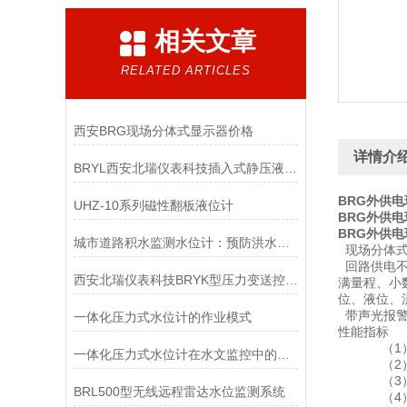
相关文章
RELATED ARTICLES
西安BRG现场分体式显示器价格
详情介
BRYL西安北瑞仪表科技插入式静压液位计
BRG外供
UHZ-10系列磁性翻板液位计
BRG外供
BRG外供
城市道路积水监测水位计：预防洪水威胁的智能卫士
现场分体式
回路供电不
西安北瑞仪表科技BRYK型压力变送控制器
满量程、小
位、液位、
带声光报警
一体化压力式水位计的作业模式
性能指标
（1）输入信
一体化压力式水位计在水文监控中的作用
（2）供电
（3）回路
BRL500型无线远程雷达水位监测系统
（4）允许