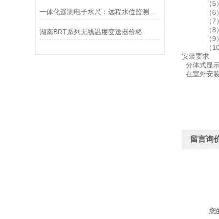
（5）显示
一体化遥测电子水尺：远程水位监测的集成化解决方案
（6）显示
（7）
（8）电气
湖南BRT系列无线温度变送器价格
（9）防爆等
（10）防
安装要求
分体式显示
在室外安装
留言询
您