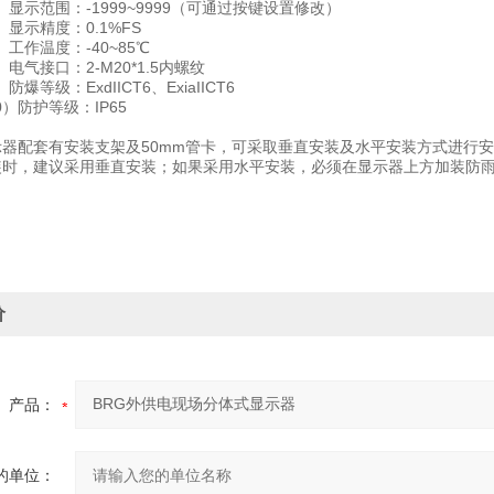
范围：-1999~9999（可通过按键设置修改）
精度：0.1%FS
工作温度：-40~85℃
接口：2-M20*1.5内螺纹
级：ExdIICT6、ExiaIICT6
护等级：IP65
器配套有安装支架及50mm管卡，可采取垂直安装及水平安装方式进行
时，建议采用垂直安装；如果采用水平安装，必须在显示器上方加装防
价
产品：
的单位：