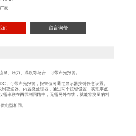
厂家
我们
留言询价
流量、压力、温度等场合，可带声光报警。
DC，可带声光报警，报警值可通过显示器按键任意设置。
线制变送器。内置微处理器，通过两个按键设置，实现零点、
。仅需串联在两线制回路中，无需另外布线，就能将测量的料
路供电型相同。