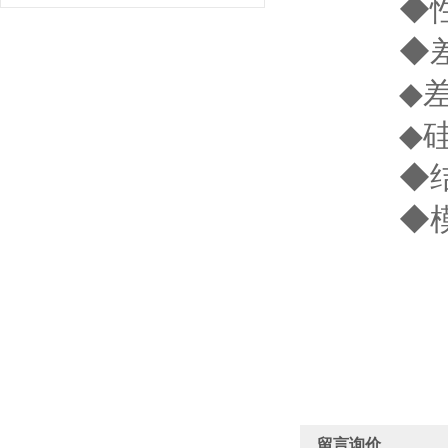
◆性能*：
◆差压（D
◆差压（H
◆硅油
◆结构
◆模块化
留言询价