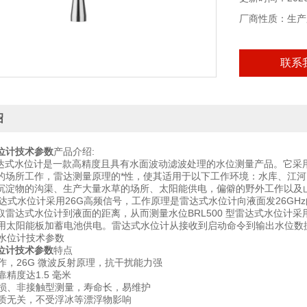
厂商性质：生产
联系
绍
位计技术参数
产品介绍:
0雷达式水位计是一款高精度且具有水面波动滤波处理的水位测量产品。它
的场所工作，雷达测量原理的*性，使其适用于以下工作环境：水库、江
沉淀物的沟渠、生产大量水草的场所、太阳能供电，偏僻的野外工作以及
雷达式水位计采用26G高频信号，工作原理是雷达式水位计向液面发26G
雷达式水位计到液面的距离，从而测量水位BRL500 型雷达式水位计采用6
采用太阳能板加蓄电池供电。雷达式水位计从接收到启动命令到输出水位数据
位计技术参数
特点
工作，26G 微波反射原理，抗干扰能力强
靠精度达1.5 毫米
械磨损、非接触型测量，寿命长，易维护
与水质无关，不受浮冰等漂浮物影响