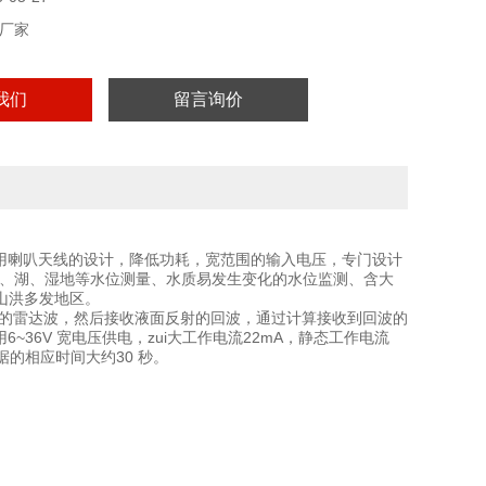
厂家
我们
留言询价
采用喇叭天线的设计，降低功耗，宽范围的输入电压，专门设计
河、湖、湿地等水位测量、水质易发生变化的水位监测、含大
山洪多发地区。
Hz的雷达波，然后接收液面反射的回波，通过计算接收到回波的
~36V 宽电压供电，zui大工作电流22mA，静态工作电流
的相应时间大约30 秒。