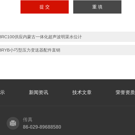
BRC100供应内蒙古一体化超声波明渠水位计
BRYB小巧型压力变送器配件直销
示
新闻资讯
技术文章
荣誉资质
传真
86-029-89688580