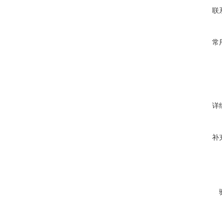
联
常
详
补