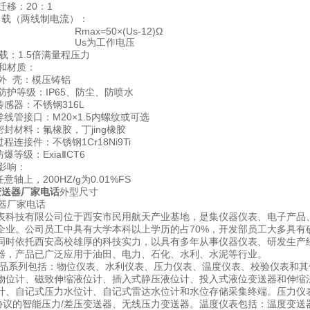
：20：1
两线制电流）：
x=50×(Us-12)Ω
s为工作电压
1.5倍满量程压力
材质：
：模压铸铝
：IP65、防尘、防喷水
不锈钢316L
口：M20×1.5内螺纹或可选
：氟橡胶，丁jing橡胶
：不锈钢1Cr18Ni9Ti
：ExiaⅡCT6
响：
200HZ/g为0.01%FS
变送器厂家电话
外型尺寸
表科技有限公司位于西安市民用航天产业基地，是集仪器仪表、电子产品
企业。公司员工中具有大学本科以上学历的占70%，开发部员工大多具有
同时依托西安高校雄厚的科技实力，以具有多年从事仪器仪表、研发生产
器，产品已广泛应用于油田、电力、石化、水利、水泥等行业。
品系列包括：物位仪表、水利仪表、压力仪表、温度仪表、校验仪表和其
物位计、磁致伸缩液位计、插入式静压液位计、投入式液位变送器和伸缩
计、自记式压力水位计、自记式雷达水位计和水位存储采集终端。压力仪
T协议的智能压力/差压变送器、无线压力变送器。温度仪表包括：温度变送