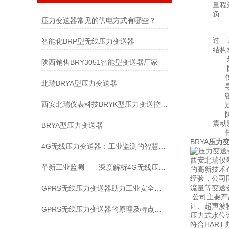
量程迁移
负 载（
压力变送器常见的供电方式有哪些？
Rma
U
过 载：
智能化BRP型无线压力变送器
结构和
外 壳
陕西销售BRY3051智能型变送器厂家
防护等级
传感器：
北瑞BRYA型压力变送器
导线管接
密封材料
西安北瑞仪表科技BRYK型压力变送控制器
过程连接件
防爆等级
震动影
BRYA型压力变送器
任意轴上，
BRYA
压力
4G无线压力变送器：工业监测的智慧之眼
西安北瑞仪
革新工业监测——深度解析4G无线压力变送器
的高新技术
经验，公司
流量等变送
GPRS无线压力变送器助力工业安全与效率提升
公司主要产
计、超声波
GPRS无线压力变送器的原理及特点介绍
压力式水位
符合HAR