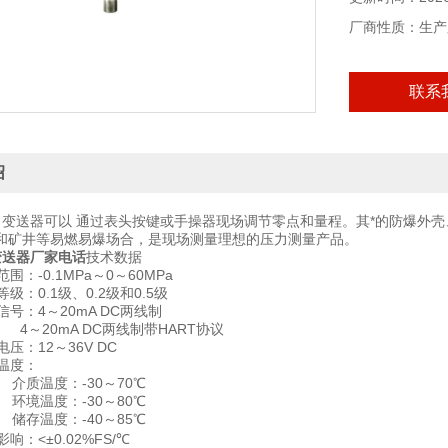
厂商性质：生产
联系
绍
压力变送器可以 通过表头按键或手操器现场调节零点和量程。其*的防爆外
和矿井等易燃易爆场合，是现场测量理想的压力测量产品。
变送器厂家电话
技术数据
0.1MPa～0～60MPa
0.1级、0.2级和0.5级
4～20mA DC两线制
mA DC两线制带HART协议
12～36V DC
度：
：-30～70℃
：-30～80℃
：-40～85℃
<±0.02%FS/℃