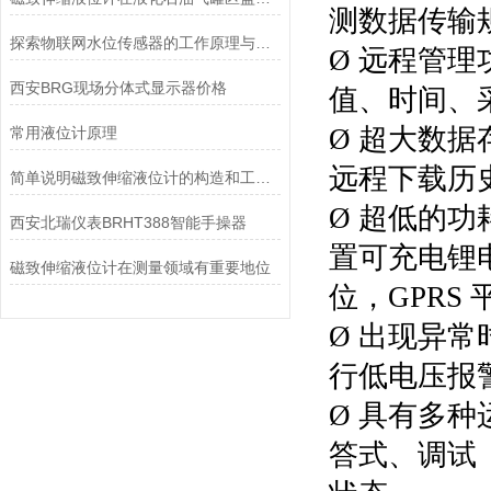
测数据传输
探索物联网水位传感器的工作原理与应用场景
Ø 远程管
西安BRG现场分体式显示器价格
值、时间、
Ø 超大数
常用液位计原理
远程下载
历
简单说明磁致伸缩液位计的构造和工作原理
Ø 超低的功
西安北瑞仪表BRHT388智能手操器
置可充电锂
磁致伸缩液位计在测量领域有重要地位
位，
GPRS 
Ø 出现异
行低电压
报
Ø 具有多
答式、调试