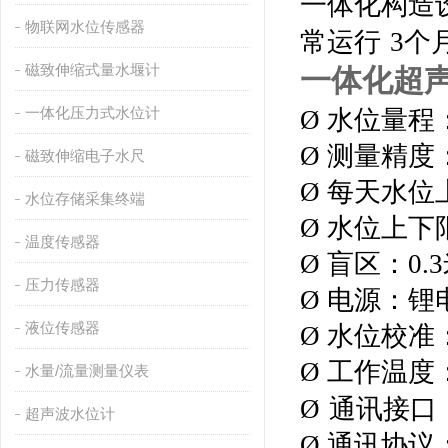
一体化构造
物联网水位传感器
常运行
3个
磁致伸缩式量水堰计
一体化超
一体化压力式水位计
Ø 水位量程
Ø 测量精度：
磁致伸缩电子水尺
Ø 每天水位
水位存储采集终端
Ø 水位上下
温度传感器
Ø 盲区：0.
3
压力传感器
Ø 电源：锂
液位传感器
Ø 水位校准
Ø 工作温度：
水量/流量测量仪表
Ø
通讯接口：
超声波水位计
Ø 通讯协