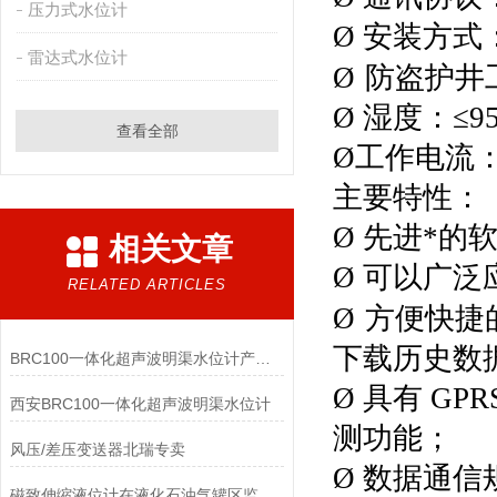
压力式水位计
Ø 安装方
雷达式水位计
Ø
防盗护井工
Ø 湿度：≤9
查看全部
Ø工作电流：
主要特性：
Ø 先进*的
相关文章
Ø 可以广
RELATED ARTICLES
Ø
方便快捷
下载
历史数
BRC100一体化超声波明渠水位计产品价格
Ø 具有 G
​西安BRC100一体化超声波明渠水位计
测功能；
风压/差压变送器北瑞专卖
Ø 数据通信
磁致伸缩液位计在液化石油气罐区监测的应用