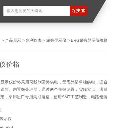
页
>
产品展示
>
水利仪表
>
罐旁显示仪
> BRG罐旁显示仪价格
仪价格
旁显示仪价格采用两线制回路供电，无需外部单独供电，适合
变送器。内置微处理器，通过两个按键设置，实现零点、满量
定，采用进口专用集成电路，使用SMT工艺制造，电路组装
显示仪采用两线制串联方式接线，安装好显示器后，只需将原
G
中间截断，将显示器串联在两线制回路中，无需另外单独布
显示仪
合应加装防爆软管，显示器的电气接口为M20*1.5内螺纹。
05-29