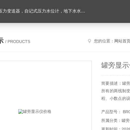
力变送器，自记式压力水位计，地下水水位计
示
您的位置：
网站首
/ PRODUCTS
罐旁显示
简要描述：罐
所有的两线制
程、小数点的设
密度高。罐旁
产品型号： BR
有两线制线缆
所属分类：罐旁
线，对于防爆场
更新时间：2026-