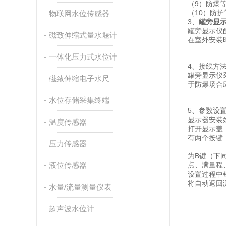
（9）防爆等级
（10）防护
物联网水位传感器
3、
罐旁显
罐旁显示仪
磁致伸缩式量水堰计
在室外安装
一体化压力式水位计
4、接线方
罐旁显示仪
磁致伸缩电子水尺
于防爆场合应
水位存储采集终端
5、参数设
显示器安装
温度传感器
打开显示盖
有两个按键
压力传感器
为B键（下
液位传感器
点、满量程
设置过程中
将自动返回
水量/流量测量仪表
超声波水位计