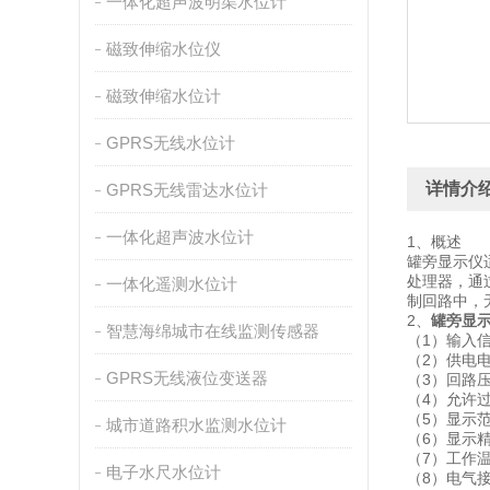
一体化超声波明渠水位计
磁致伸缩水位仪
磁致伸缩水位计
GPRS无线水位计
详情介
GPRS无线雷达水位计
一体化超声波水位计
1、概述
罐旁显示仪
处理器，通
一体化遥测水位计
制回路中，
2、
罐旁显
智慧海绵城市在线监测传感器
（1）输入信
（2）供电
GPRS无线液位变送器
（3）回路压
（4）允许过
（5）显示范
城市道路积水监测水位计
（6）显示精
（7）工作温
电子水尺水位计
（8）电气接口