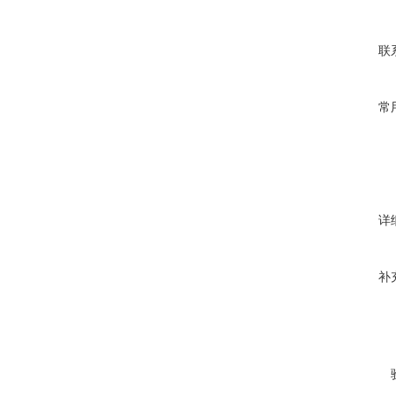
联
常
详
补