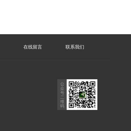
在线留言
联系我们
公
众
号
二
维
码