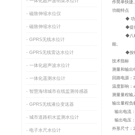
一体化超声波明渠水位计
作简单快捷
功能特点
磁致伸缩水位仪
◆ 功能齐
磁致伸缩水位计
◆提供变送
◆八种热电
GPRS无线水位计
能。
GPRS无线雷达水位计
◆按键控
技术指标
一体化超声波水位计
测量和输出
回路电源：2
一体化遥测水位计
温度影响：±0
智慧海绵城市在线监测传感器
测量量程输
输出量程负
GPRS无线液位变送器
输出电流：RL
城市道路积水监测水位计
输出电压：I
外形尺寸：23
电子水尺水位计