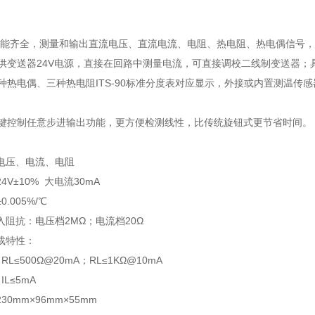
。
全，测量和输出直流电压、直流电流、电阻、热电阻、热电偶信号，
器24V电源，直接在回路中测量电流，可直接调校二线制变送器；具
偶、三种热电阻ITS-90标准分度表对应显示，外接或内置测温传感
制任意步进输出功能，更方便检测线性，比传统旋钮式更节省时间。
电压、电流、电阻
4V±10% 大电流30mA
.005%/℃
入阻抗：电压档2MΩ；电流档20Ω
载特性：
≤500Ω@20mA；RL≤1KΩ@10mA
L≤5mA
0mm×96mm×55mm