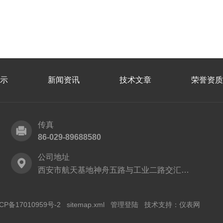
示
新闻资讯
技术文章
荣誉资质
传真
86-029-89688580
公司地址
西安市航天基地神舟五路与工业二路交汇处西安建工科技创业基地
CP备17010959号-2
sitemap.xml
管理登陆
技术支持：
仪表网