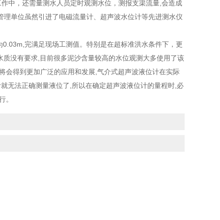
工作中，还需量测水人员定时观测水位，测报支渠流量,会造成
管理单位虽然引进了电磁流量计、超声波水位计等先进测水仪
0.03m,完满足现场工测值。特别是在超标准洪水条件下，更
水质没有要求,目前很多泥沙含量较高的水位观测大多使用了该
将会得到更加广泛的应用和发展,气介式超声波液位计在实际
就无法正确测量液位了,所以在确定超声波液位计的量程时,必
行。