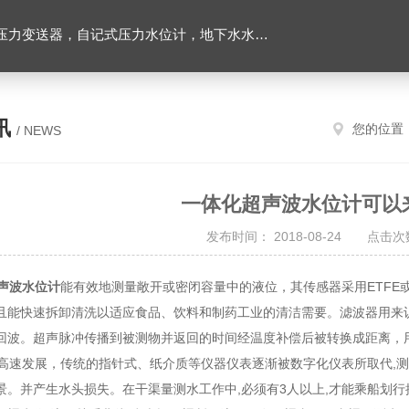
力变送器，自记式压力水位计，地下水水位计
讯
您的位置
/ NEWS
一体化超声波水位计可以
发布时间： 2018-08-24 点击次数
声波水位计
能有效地测量敞开或密闭容量中的液位，其传感器采用ETFE
且能快速拆卸清洗以适应食品、饮料和制药工业的清洁需要。滤波器用来
回波。超声脉冲传播到被测物并返回的时间经温度补偿后被转换成距离，
速发展，传统的指针式、纸介质等仪器仪表逐渐被数字化仪表所取代,测
景。并产生水头损失。在干渠量测水工作中,必须有3人以上,才能乘船划行