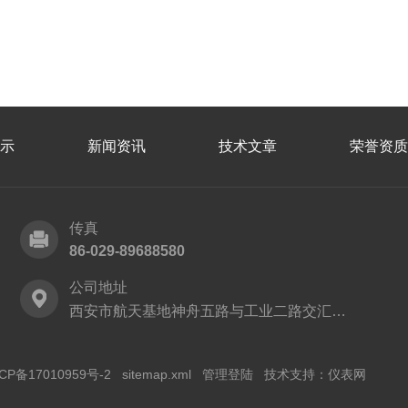
示
新闻资讯
技术文章
荣誉资质
传真
86-029-89688580
公司地址
西安市航天基地神舟五路与工业二路交汇处西安建工科技创业基地
CP备17010959号-2
sitemap.xml
管理登陆
技术支持：
仪表网