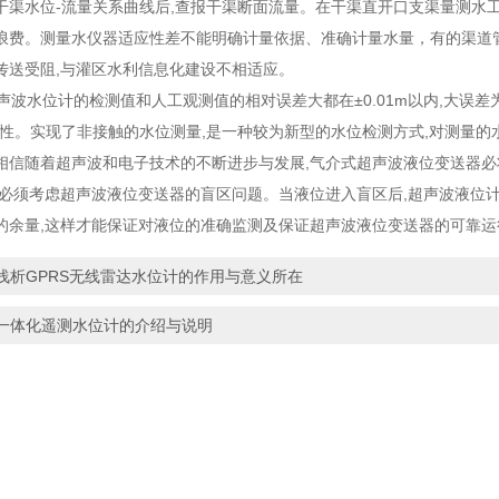
干渠水位-流量关系曲线后,查报干渠断面流量。在干渠直开口支渠量测水
浪费。测量水仪器适应性差不能明确计量依据、准确计量水量，有的渠道
传送受阻,与灌区水利信息化建设不相适应。
波水位计的检测值和人工观测值的相对误差大都在±0.01m以内,大误差为
*性。实现了非接触的水位测量,是一种较为新型的水位检测方式,对测量的
相信随着超声波和电子技术的不断进步与发展,气介式超声波液位变送器必
,必须考虑超声波液位变送器的盲区问题。当液位进入盲区后,超声波液位计
的余量,这样才能保证对液位的准确监测及保证超声波液位变送器的可靠运
浅析GPRS无线雷达水位计的作用与意义所在
一体化遥测水位计的介绍与说明