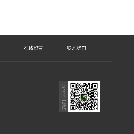
在线留言
联系我们
公
众
号
二
维
码