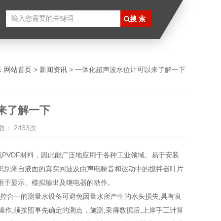
：
网站首页
>
新闻资讯
> 一体化超声波水位计可以来了解一下
来了解一下
： 2433次
或PVDF材料，因此能广泛地应用于各种工业领域。易于安装
识别来自液面的真实回波及由声电噪音和运动中的搅拌器叶片
用于显示、模拟输出及继电器的动作。
控合一的测量水设备可避免因量水所产生的水头损失,具有良
操作,须按照事先确定的测点，施测,采得数据后,上岸手工计算