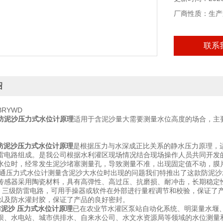
厂商性质：生产
联系
绍
RYWD
防泥沙压力式水位计原理
适用于含泥沙量大需要测量水位高度的场合，主
。
防泥沙压力式水位计原理
是根据压力与水深成正比关系的静水压力原理，
雷电路组成。是我公司根据水利灌区现场情况结合现场操作人员共同开发
水位时，经常发生泥沙堵塞测量孔，导致测量不准，出现固定值不动，膜
通压力式水位计测量含泥沙大水位时出现的问题我们特推出了这款防泥沙
传感器采用陶瓷材料，具有高弹性、高过压、抗磨损、耐冲击，长期稳定
信，三级防雷电路，可用手操器或软件在外部进行量程调节和校验，保证了
以及防水灌封胶，保证了产品的良好密封。
防泥沙 压力式水位计原理
已在农业节水灌区泵站自动化系统、明渠量水堰
坝、水电站、城市供排水、自来水公司、水文水资源局等领域的水位测