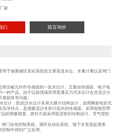
厂家
我们
留言询价
要用于抽黄罐区泵站系统的主要渠道水位、水量计量以及闸门
运用压敏元件作传感器的一款水位计。主要由传感器、电子电
的一种产品。由于以前现场所用普通压力式水位计在含泥沙大
片易损坏等问题。
水位计，防泥沙水位计采用大膜片结构设计，选用陶瓷电容式
性高等特点，是测量泥沙水和污泥水的传感器。采用智能型带
产品的测量精度。密封方面采用双层密封结构设计、导气管防
、闸门自动控制系统、灌区自动化系统、地下水资源监测系
量和控制中得到广泛应用。