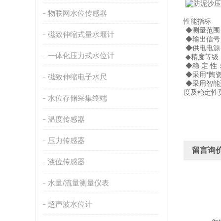
陶瓷电
物联网水位传感器
性能指标
◆测量范围：
磁致伸缩式量水堰计
◆输出信号：
◆供电电源：1
一体化压力式水位计
◆精度等级：
◆稳 定 性：
◆采用*陶
磁致伸缩电子水尺
◆采用智能
度及稳定性
水位存储采集终端
温度传感器
压力传感器
留言询
液位传感器
水量/流量测量仪表
超声波水位计