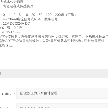
容式传感膜片
0～1、2、5、10、20、50、100、200米（可选）
4～20mA电流信号或RS485数字信号
2V DC或24V DC
0.1级、0.2级
≤0.1%FS/年
瓷电容传感器，陶瓷传感器膜片防粘附，抗磨损、抗冲击、不易被沙粒及
型HART三级防雷电路设计，以及*导气管防水密封结构，密封效果更好
更能保证。
价
产品：