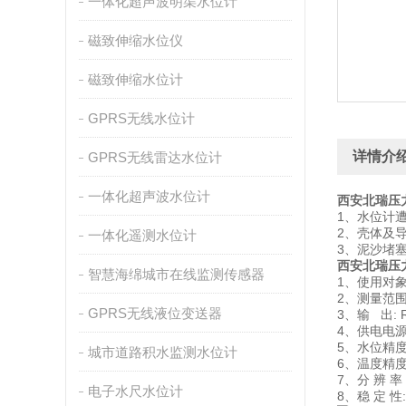
一体化超声波明渠水位计
磁致伸缩水位仪
磁致伸缩水位计
GPRS无线水位计
详情介
GPRS无线雷达水位计
一体化超声波水位计
西安北瑞压
1、水位计
2、壳体及
一体化遥测水位计
3、泥沙堵
西安北瑞压
智慧海绵城市在线监测传感器
1、使用对象
2、测量范围（
GPRS无线液位变送器
3、输 出:
4、供电电源:
5、水位精度:
城市道路积水监测水位计
6、温度精度:
7、分 辨 率
电子水尺水位计
8、稳 定 性: