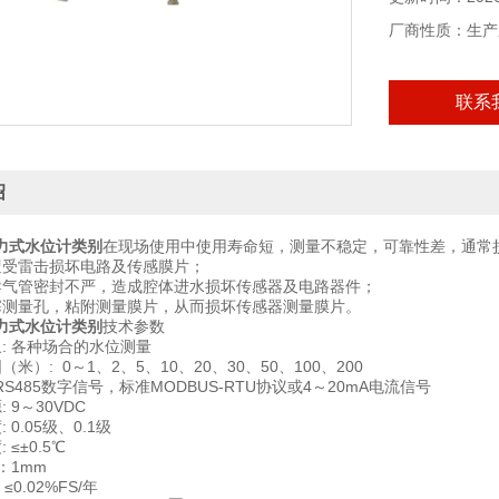
厂商性质：生产
联系
绍
力式水位计类别
在现场使用中使用寿命短，测量不稳定，可靠性差，通常
遭受雷击损坏电路及传感膜片；
导气管密封不严，造成腔体进水损坏传感器及电路器件；
塞测量孔，粘附测量膜片，从而损坏传感器测量膜片。
力式水位计类别
技术参数
: 各种场合的水位测量
米）: 0～1、2、5、10、20、30、50、100、200
 RS485数字信号，标准MODBUS-RTU协议或4～20mA电流信号
 9～30VDC
 0.05级、0.1级
 ≤±0.5℃
：1mm
 ≤0.02%FS/年