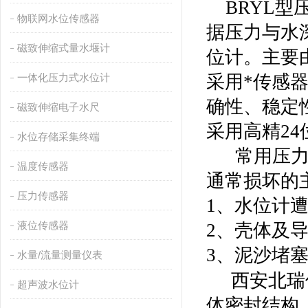
BRYL型
物联网水位传感器
据压力与水
磁致伸缩式量水堰计
位计。主要
一体化压力式水位计
采用*传感
确性、稳定
磁致伸缩电子水尺
采用高精
2
水位存储采集终端
常用压力式
温度传感器
通常损坏的
压力传感器
1、水位计
液位传感器
2、壳体及
3、泥沙堵
水量/流量测量仪表
西安北瑞
超声波水位计
体密封结构